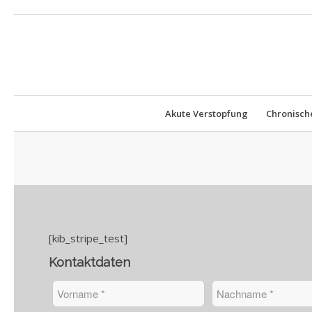
Akute Verstopfung
Chronisch
[kib_stripe_test]
Kontaktdaten