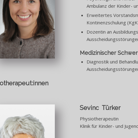
Ambulanz der Kinder- und
Erweitertes Vorstandsm
Kontinenzschulung (KgKS
Dozentin an Ausbildung
Ausscheidungsstörunge
Medizinischer Schwe
Diagnostik und Behandlu
Ausscheidungsstörunge
otherapeut:innen
Sevinc Türker
Physiotherapeutin
Klinik für Kinder- und Jugen