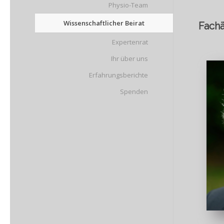
Physio-Team
Wissenschaftlicher Beirat
Fachä
Expertenrat
Ihr über uns
Erfahrungsberichte
Spenden