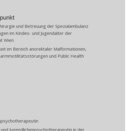
rpunkt
chirurgie und Betreuung der Spezialambulanz
ungen im Kindes- und Jugendalter der
ät Wien
keit im Bereich anorektaler Malformationen,
armmotilitätsstörungen und Public Health
npsychotherapeutin
 und Jugendlichenpsychotherapeutin in der