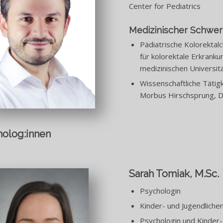
Center for Pediatrics
Medizinischer Schwe
Pädiatrische Kolorektal
für kolorektale Erkrank
medizinischen Universit
Wissenschaftliche Tätig
Morbus Hirschsprung, D
olog:innen
Sarah Tomiak, M.Sc.
Psychologin
Kinder- und Jugendliche
Psychologin und Kinder-