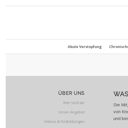
Akute Verstopfung
Chronisch
ÜBER UNS
WAS
Wer sind wir
Die Mit
von Kno
Unser Angebot
und be
Videos & Fortbildungen