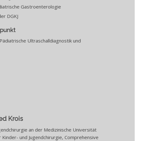
iatrische Gastroenterologie
der DGKJ
rpunkt
ädiatrische Ultraschalldiagnostik und
ied Krois
gendchirurgie an der Medizinische Universität
ür Kinder- und Jugendchirurgie, Comprehensive