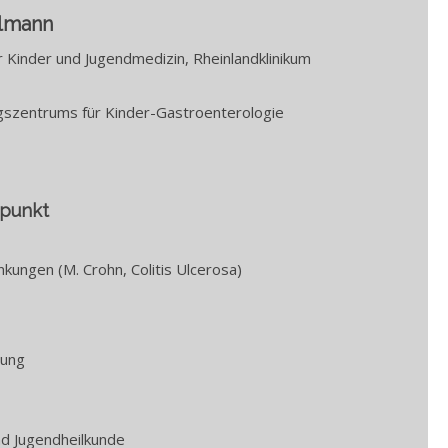
elmann
 Kinder und Jugendmedizin, Rheinlandklinikum
ngszentrums für Kinder-Gastroenterologie
rpunkt
kungen (M. Crohn, Colitis Ulcerosa)
rung
nd Jugendheilkunde