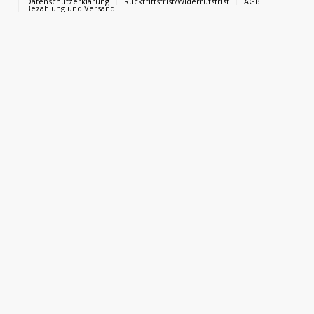
Datenschutzerklärung
Rücktrittsfrist/Widerrufsfrist
AGB
Bezahlung und Versand