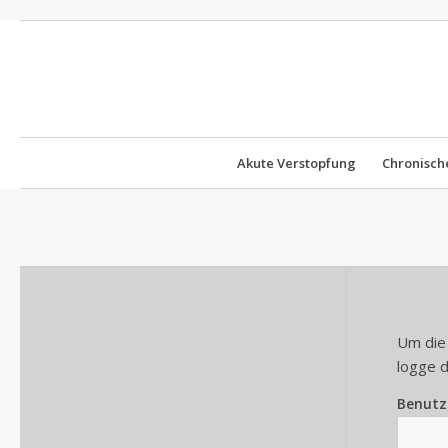
Akute Verstopfung
Chronisch
Um die 
logge d
Benutz