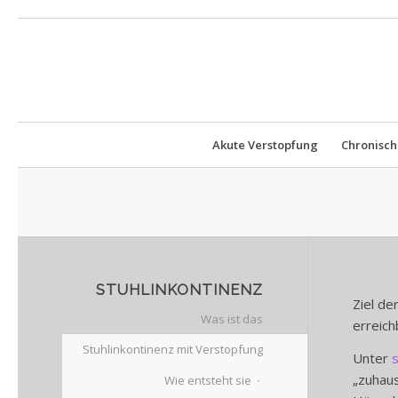
Akute Verstopfung
Chronisch
STUHLINKONTINENZ
Ziel de
Was ist das
erreich
Stuhlinkontinenz mit Verstopfung
Unter
s
„zuhaus
Wie entsteht sie