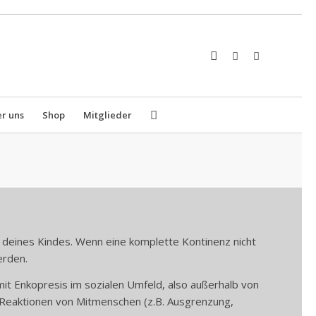
r uns
Shop
Mitglieder
nz deines Kindes. Wenn eine komplette Kontinenz nicht
erden.
it Enkopresis im sozialen Umfeld, also außerhalb von
 Reaktionen von Mitmenschen (z.B. Ausgrenzung,