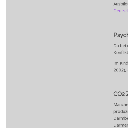
Ausbild
Deutsc
Psyc
Da bei 
Konflik
Im Kind
2002), 
CO2 
Manche 
produzi
Darmbew
Darment