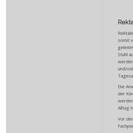
Rekta
Rektale
somit v
geleite
Stuhl a
werden 
und/ode
Tagesab
Die Anw
der Kin
werden
Alltag 
Vor der
Fachper