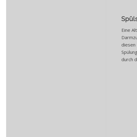
Spül
Eine Al
Darmzu
diesen 
Spülung
durch d