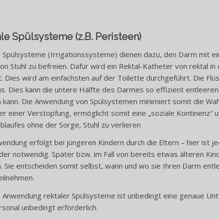
le Spülsysteme (z.B. Peristeen)
 Spülsysteme (Irrigationssysteme) dienen dazu, den Darm mit ei
on Stuhl zu befreien. Dafür wird ein Rektal-Katheter von rektal i
t. Dies wird am einfachsten auf der Toilette durchgeführt. Die Flü
us. Dies kann die untere Hälfte des Darmes so effizient entleeren
kann. Die Anwendung von Spülsystemen minimiert somit die Wahrs
r einer Verstopfung, ermöglicht somit eine „soziale Kontinenz“
laufes ohne der Sorge, Stuhl zu verlieren
endung erfolgt bei jüngeren Kindern durch die Eltern – hier ist j
der notwendig. Später bzw. im Fall von bereits etwas älteren Kin
. Sie entscheiden somit selbst, wann und wo sie Ihren Darm en
teilnehmen.
 Anwendung rektaler Spülsysteme ist unbedingt eine genaue Unt
sonal unbedingt erforderlich.