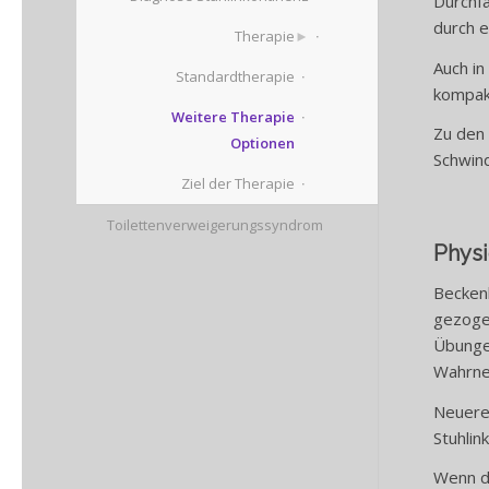
Durchfa
durch e
Therapie
Auch in
Standardtherapie
kompakt
Weitere Therapie
Zu den
Optionen
Schwind
Ziel der Therapie
Toilettenverweigerungssyndrom
Physi
Beckenb
gezoge
Übunge
Wahrneh
Neuere
Stuhlin
Wenn du