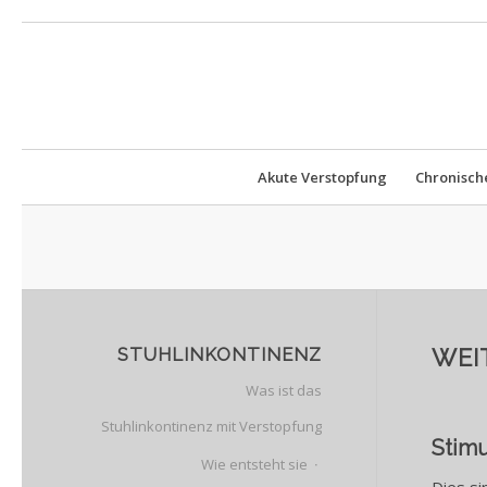
Akute Verstopfung
Chronisch
STUHLINKONTINENZ
WEI
Was ist das
Stuhlinkontinenz mit Verstopfung
Stimu
Wie entsteht sie
Dies si