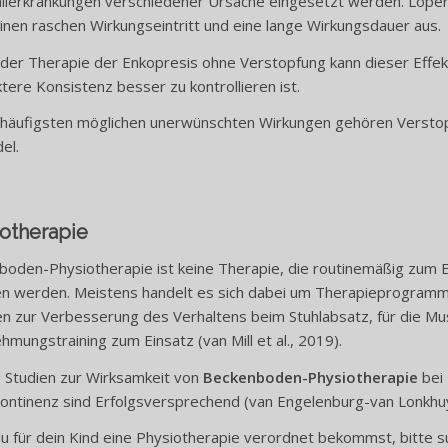
llerkrankungen verschiedener Ursache eingesetzt werden. Lopera
inen raschen Wirkungseintritt und eine lange Wirkungsdauer aus.
 der Therapie der Enkopresis ohne Verstopfung kann dieser Effek
ere Konsistenz besser zu kontrollieren ist.
 häufigsten möglichen unerwünschten Wirkungen gehören Verstop
el.
otherapie
oden-Physiotherapie ist keine Therapie, die routinemäßig zum E
n werden. Meistens handelt es sich dabei um Therapieprogra
n zur Verbesserung des Verhaltens beim Stuhlabsatz, für die M
mungstraining zum Einsatz (van Mill et al., 2019).
 Studien zur Wirksamkeit von
Beckenboden-Physiotherapie
bei 
kontinenz sind Erfolgsversprechend (van Engelenburg-van Lonkhuyzen
 für dein Kind eine Physiotherapie verordnet bekommst, bitte suc