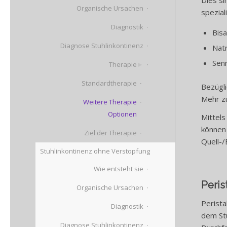
Organische Ursachen
spezial
Diagnostik
Bisa
Diagnose Stuhlinkontinenz
Natr
Senn
Therapie
Standardtherapie
Bezügli
Mehr zu
Weitere Therapie
Optionen
Mittels
können
Ziel der Therapie
Quell-/
Stuhlinkontinenz ohne Verstopfung
Wie entsteht sie
Peris
Organische Ursachen
Perist
Diagnostik
dem St
Diagnose Stuhlinkontinenz