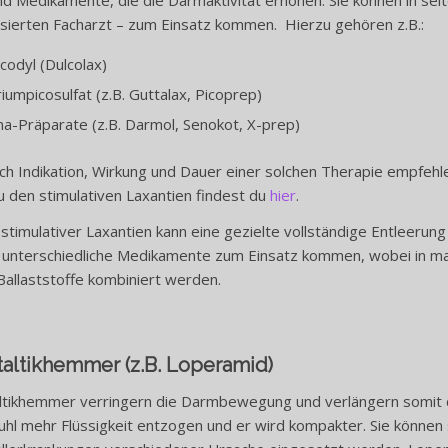
isierten Facharzt – zum Einsatz kommen. Hierzu gehören z.B.:
codyl (Dulcolax)
iumpicosulfat (z.B. Guttalax, Picoprep)
a-Präparate (z.B. Darmol, Senokot, X-prep)
ch Indikation, Wirkung und Dauer einer solchen Therapie empfehle
 den stimulativen Laxantien findest du
hier
.
 stimulativer Laxantien kann eine gezielte vollständige Entleeru
 unterschiedliche Medikamente zum Einsatz kommen, wobei in ma
Ballaststoffe kombiniert werden.
taltikhemmer
(z.B. Loperamid)
altikhemmer verringern die Darmbewegung und verlängern somit d
uhl mehr Flüssigkeit entzogen und er wird kompakter. Sie könne