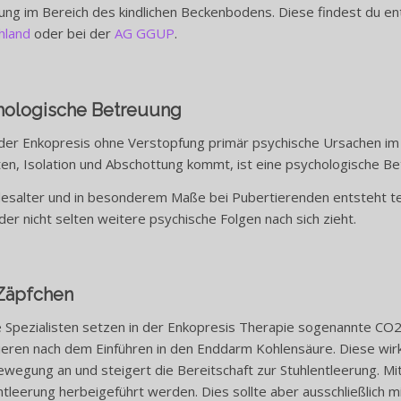
ung im Bereich des kindlichen Beckenbodens. Diese findest du e
hland
oder bei der
AG GGUP
.
hologische Betreuung
der Enkopresis ohne Verstopfung primär psychische Ursachen im F
ten, Isolation und Abschottung kommt, ist eine psychologische Be
esalter und in besonderem Maße bei Pubertierenden entsteht teil
der nicht selten weitere psychische Folgen nach sich zieht.
Zäpfch
en
Spezialisten setzen in der Enkopresis Therapie sogenannte CO2 Z
eren nach dem Einführen in den Enddarm Kohlensäure. Diese wirkt
egung an und steigert die Bereitschaft zur Stuhlentleerung. Mit 
leerung herbeigeführt werden. Dies sollte aber ausschließlich m