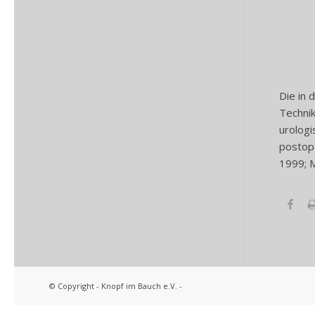
Die in
Technik
urologi
postope
1999; M
© Copyright - Knopf im Bauch e.V. -