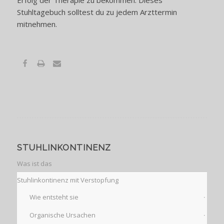
Erfolg der Therapie zu bekommen. Dieses
Stuhltagebuch solltest du zu jedem Arzttermin
mitnehmen.
STUHLINKONTINENZ
Was ist das
Stuhlinkontinenz mit Verstopfung
Wie entsteht sie
Organische Ursachen