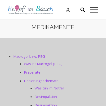
MEDIKAMENTE
Macrogol bzw. PEG
Was ist Macrogol (PEG)
Präparate
Dosierungsschemata
Was tun im Notfall
Desimpaktion
Desimpaktion